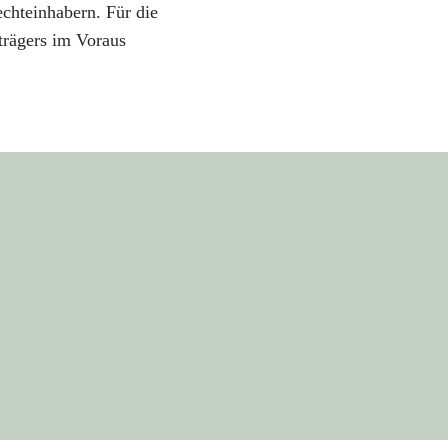
chteinhabern. Für die
trägers im Voraus