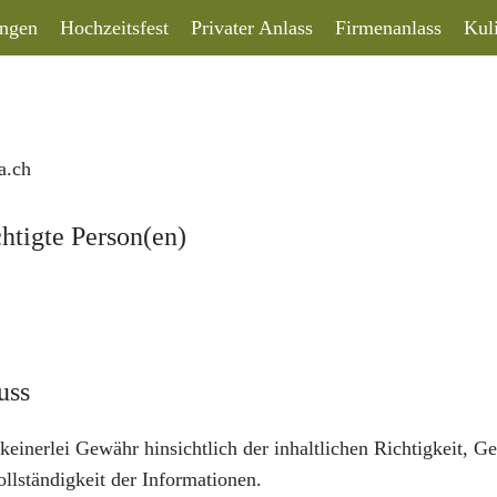
e
ungen
Hochzeitsfest
Privater Anlass
Firmenanlass
Kul
a.ch
htigte Person(en)
uss
inerlei Gewähr hinsichtlich der inhaltlichen Richtigkeit, Gen
ollständigkeit der Informationen.